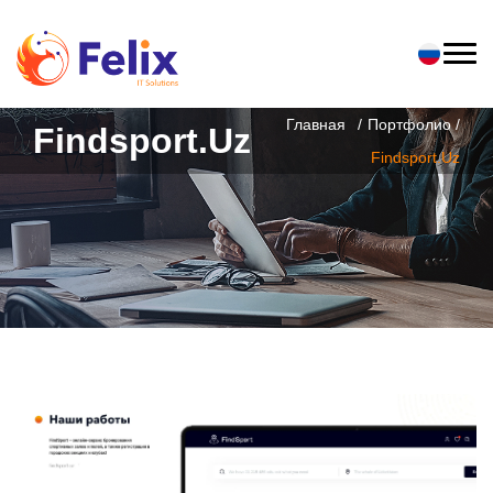
Главная
Портфолио /
Findsport.uz
Findsport.uz