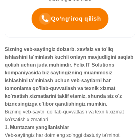
Qo‘ng‘iroq qilish
Sizning veb-saytingiz dolzarb, xavfsiz va to'liq
ishlashini ta'minlash kuchli onlayn mavjudligini saqlab
qolish uchun juda muhimdir. Felix IT Solutions
kompaniyasida biz saytingizning muammosiz
ishlashini ta'minlash uchun veb-saytlarni har
tomonlama qo'llab-quvvatlash va texnik xizmat
ko'rsatish xizmatlarini taklif etamiz, shunda siz o'z
biznesingizga e'tibor qaratishingiz mumkin.
Bizning veb-saytni qo'llab-quvvatlash va texnik xizmat
ko'rsatish xizmatlari
1. Muntazam yangilanishlar
Veb-saytingiz har doim eng so'nggi dasturiy ta'minot,