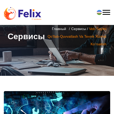
Главный
Сервисы /
Veb-Saytni
Сервисы
Qo'llab-Quvvatlash Va Texnik Xizmat
Ko'rsatish