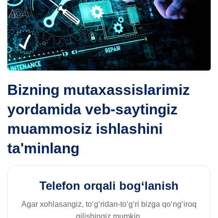
Bizning mutaxassislarimiz
yordamida veb-saytingiz
muammosiz ishlashini
ta'minlang
Telefon orqali bog‘lanish
Agar xohlasangiz, to‘g‘ridan-to‘g‘ri bizga qo‘ng‘iroq
qilishingiz mumkin.