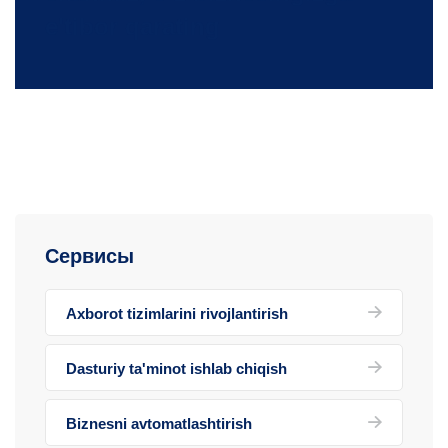
e'tibor qarating
Сервисы
Axborot tizimlarini rivojlantirish
Dasturiy ta'minot ishlab chiqish
Biznesni avtomatlashtirish