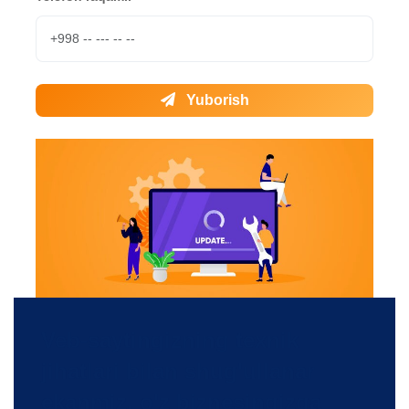
Yuborish
Veb-saytingizning texnik
jihatlari bilan shug'ullanar
ekanmiz, o'z biznesingizga