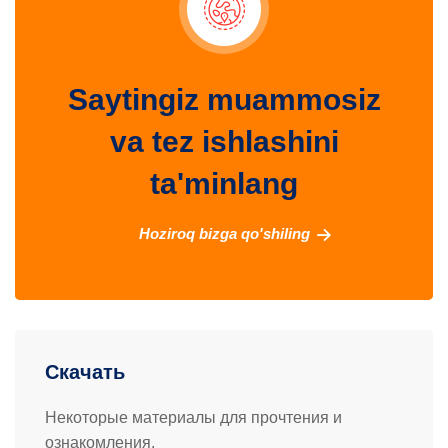
Saytingiz muammosiz
va tez ishlashini
ta'minlang
Hoziroq bizga qo'shiling
Скачать
Некоторые материалы для прочтения и
ознакомления.