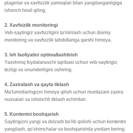
plaginlar va xavfsizlik yamoqlari bilan yangilanganligiga
ishonch hosil qiling.
2. Xavfsizlik monitoringi
Veb-saytingiz xavfsizligini ta'minlash uchun doimiy
monitoring va xavfsizlik tahdidlariga qarshi himoya.
3. Ish faoliyatini optimallashtirish
Yaxshiroq foydalanuvchi tajribasi uchun veb-saytingiz
tezligi va unumdorligini oshiring.
4. Zaxiralash va qayta tiklash
Ma'lumotlaringizni himoya qilish uchun muntazam zaxira
nusxalari va ishonchli tiklash echimlari.
5. Kontentni boshqarish
Saytingizni yangi va dolzarb bo'lib qolishi uchun kontentni
yangilash, qo'shimchalar va boshqarishda yordam bering.